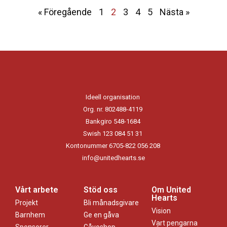
« Föregående
1
2
3
4
5
Nästa »
Ideell organisation
Org. nr. 802488-4119
Bankgiro 548-1684
Swish 123 084 51 31
Kontonummer 6705-822 056 208
info@unitedhearts.se
Vårt arbete
Stöd oss
Om United
Hearts
Projekt
Bli månadsgivare
Vision
Barnhem
Ge en gåva
Vart pengarna
Sponsorer
Gåvoshop