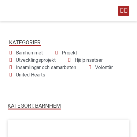
Vårt arbete
Om United Hearts
Engagera dig
Vanliga frågor & svar
KATEGORIER
Barnhemmet
Projekt
Utvecklingsprojekt
Hjälpinsatser
Insamlingar och samarbeten
Volontär
United Hearts
KATEGORI: BARNHEM