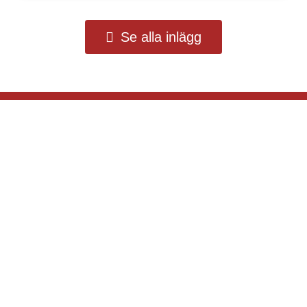
Se alla inlägg
Ideell organisation
Org. nr. 802488-4119
Bankgiro 548-1684
Swish 123 084 51 31
Kontonummer 6705-822 056 208
info@unitedhearts.se
Vårt arbete
Stöd oss
Om United
Hearts
Projekt
Bli månadsgivare