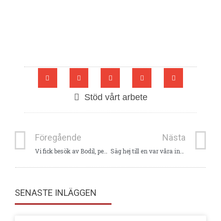
Stöd vårt arbete
Föregående
Nästa
Vi fick besök av Bodil, pensionerad tandläkare
Säg hej till en var våra inställda – Mama Salome
SENASTE INLÄGGEN