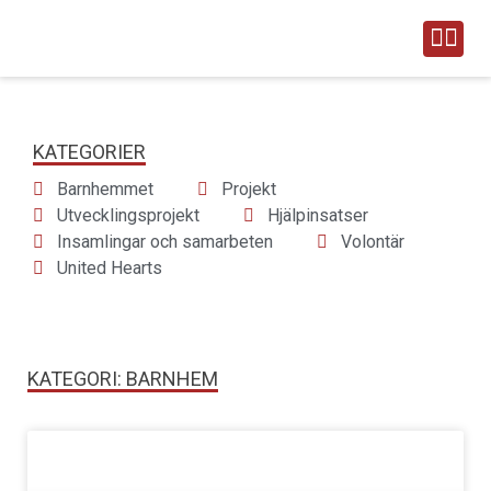
Vårt arbete
Om United Hearts
Engagera dig
Vanliga frågor & svar
KATEGORIER
Barnhemmet
Projekt
Utvecklingsprojekt
Hjälpinsatser
Insamlingar och samarbeten
Volontär
United Hearts
KATEGORI: BARNHEM