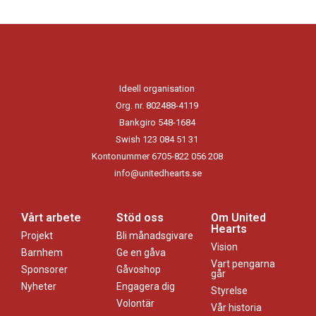
Ideell organisation
Org. nr. 802488-4119
Bankgiro 548-1684
Swish 123 084 51 31
Kontonummer 6705-822 056 208
info@unitedhearts.se
Vårt arbete
Stöd oss
Om United
Hearts
Projekt
Bli månadsgivare
Vision
Barnhem
Ge en gåva
Vart pengarna
Sponsorer
Gåvoshop
går
Nyheter
Engagera dig
Styrelse
Volontär
Vår historia