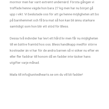
mormor men har varit extremt undernärd. Första gången vi
träffade henne vägde hon bara 27 kg men har nu börjat gå
upp i vikt. Vi beslutade oss för att ge henne möjligheten att bo
på barnhemmet och få bra mat så hon kan bli ännu starkare
samtidigt som hon blir ett stöd för Bless.
Dessa två individer har levt ett hård liv men får nu möjligheten
till en bättre framtid hos oss. Bless handikapp medför större
kostnader än vi har för de andra barnen så vi söker nu efter en
eller fler faddrar till honom då en fadder inte täcker hans
utgifter varje månad.
Maila till info@unitedhearts.se om du vill bli fadder!