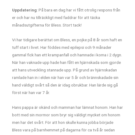
Uppdatering
: På bara en dag har vi fått otrolig respons från
er och har nu tillräckligt med faddrar för att täcka
månadsutgifterna för Bless. Stort tack!
Vi har tidigare berättat om Bless, en pojke på 8 år som haft en
tuff start i livet. Har föddes med epilepsi och 9 månader
gammal fick han ett krampanfall och hamnade i koma i 2 dygn.
När han vaknade upp hade han fått en hjärnskada som gjorde
att hans utveckling stannade upp. På grund av hjärnskadan
ramlade han in i elden när han var 5 år och brännskadade sin
hand väldigt svårt så den är idag obrukbar. Han lärde sig gå
först när han var 7 år.
Hans pappa är okänd och mamman har lämnat honom. Han har
bott med sin mormor som bryr sig väldigt mycket om honom
men har det svårt. För att hon skulle kunna jobba började
Bless vara på barnhemmet på dagarna för ca två år sedan