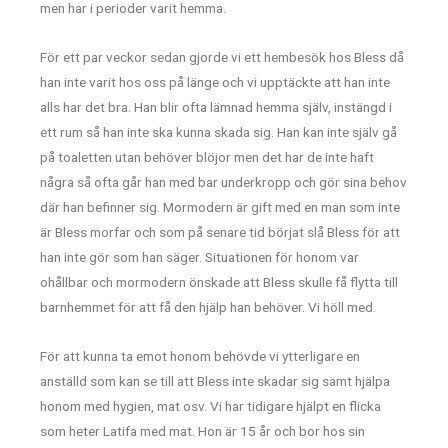
men har i perioder varit hemma.
För ett par veckor sedan gjorde vi ett hembesök hos Bless då
han inte varit hos oss på länge och vi upptäckte att han inte
alls har det bra. Han blir ofta lämnad hemma själv, instängd i
ett rum så han inte ska kunna skada sig. Han kan inte själv gå
på toaletten utan behöver blöjor men det har de inte haft
några så ofta går han med bar underkropp och gör sina behov
där han befinner sig. Mormodern är gift med en man som inte
är Bless morfar och som på senare tid börjat slå Bless för att
han inte gör som han säger. Situationen för honom var
ohållbar och mormodern önskade att Bless skulle få flytta till
barnhemmet för att få den hjälp han behöver. Vi höll med.
För att kunna ta emot honom behövde vi ytterligare en
anställd som kan se till att Bless inte skadar sig samt hjälpa
honom med hygien, mat osv. Vi har tidigare hjälpt en flicka
som heter Latifa med mat. Hon är 15 år och bor hos sin